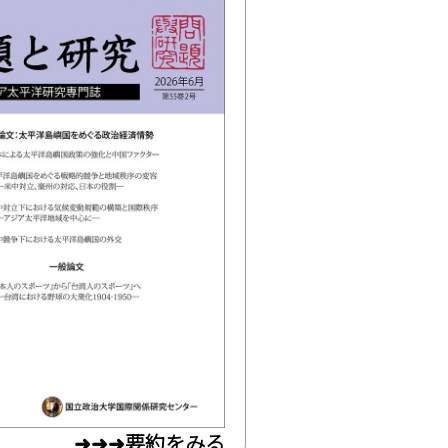
➜➜➜要約をみる